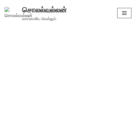
சொலல்வல்லன்
Skip
வாய்மையே வெல்லும்
to
content