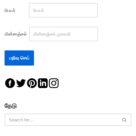
பெயர்
மின்னஞ்சல்
தேடு