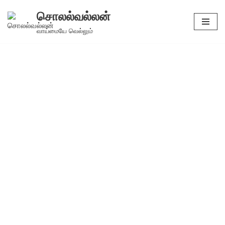
சொலல்வல்லன்
Skip
வாய்மையே வெல்லும்
to
content