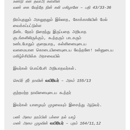
உண்டு என தவாஅ கள்ளின்
வண் கை வேந்தே நின் கலி மகிழானே – பதி 43/33-36
நிரம்புதலும் அகலுதலும் இல்லாத, கோக்காலியின் மேல் 
வைக்கப்பட்டுள்ள

நீண்ட நேரம் நிறைந்து இருப்பதை அறியாத 
குடங்களிலிருக்கும், கூத்தரும் பாடகரும்

உண்டபோதும் குறையாத, கள்ளினையுடைய

வளமையான கொடையினையுடைய வேந்தனே! உன்னுடைய 
மகிழ்ச்சிமிக்க அரசவையில்

இவர்கள் பொய்பேசி அறியாதவர்கள்.

செயிர் தீர் நாவின் 
வயிரியர்
 – அகம் 155/13
குற்றமற்ற நாவினையுடைய கூத்தர்

இவர்கள் யாழையும் முழவையும் இசைத்து ஆடுவர்.

பண் அமை நரம்பின் பச்சை நல் யாழ்
மண் அமை முழவின் 
வயிரியர்
 – புறம் 164/11,12