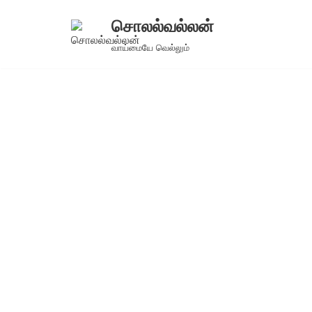
சொலல்வல்லன்
Skip
வாய்மையே வெல்லும்
to
content