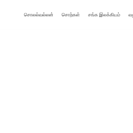
சொலல்வல்லன்
சொற்கள்
சங்க இலக்கியம்
வ