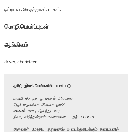
ஓட்டுநன், செலுத்துநன், பாகன்,
மொழிபெயர்ப்புகள்
ஆங்கிலம்
driver, charioteer
தமிழ் இலக்கியங்களில் பயன்பாடு:
புணரி பொருத பூ மணல் அடைகரை
ஆழி மருங்கின் அலவன் ஓம்பி
வலவன்
 வள்பு ஆய்ந்து ஊர
நிலவு விரிந்தன்றால் கானலானே – நற் 11/6-9
அலைகள் மோதிய குறுமணல் அடைந்துகிடக்கும் கரையினில்
