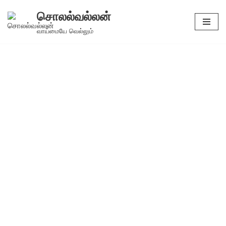
சொலல்வல்லன்
Skip
வாய்மையே வெல்லும்
to
content