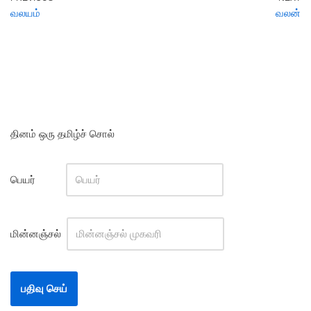
வலயம்
வலன்
தினம் ஒரு தமிழ்ச் சொல்
பெயர்
மின்னஞ்சல்