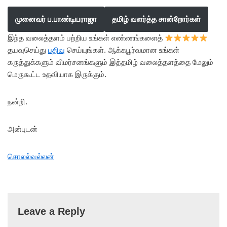
முனைவர் ப.பாண்டியராஜா
தமிழ் வளர்த்த சான்றோர்கள்
இந்த வலைத்தளம் பற்றிய உங்கள் எண்ணங்களைத்
தயவுசெய்து
பதிவு
செய்யுங்கள். ஆக்கபூர்வமான உங்கள்
கருத்துக்களும் விமர்சனங்களும் இத்தமிழ் வலைத்தளத்தை மேலும்
மெருகூட்ட உதவியாக இருக்கும்.
நன்றி.
அன்புடன்
சொலல்வல்லன்
Leave a Reply