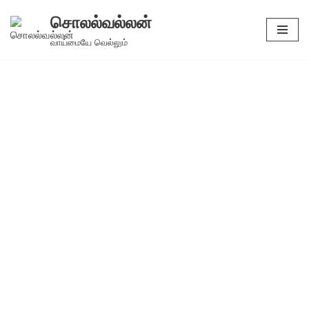
சொலல்வல்லன்
Skip
வாய்மையே வெல்லும்
to
content