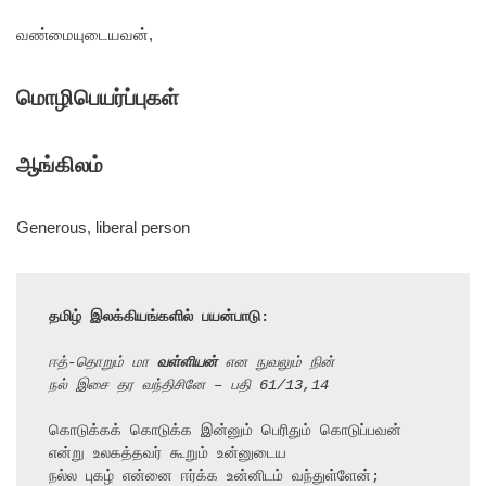
வண்மையுடையவன்,
மொழிபெயர்ப்புகள்
ஆங்கிலம்
Generous, liberal person
தமிழ் இலக்கியங்களில் பயன்பாடு:
ஈத்-தொறும் மா 
வள்ளியன்
 என நுவலும் நின்
நல் இசை தர வந்திசினே – பதி 61/13,14
கொடுக்கக் கொடுக்க இன்னும் பெரிதும் கொடுப்பவன் 
என்று உலகத்தவர் கூறும் உன்னுடைய

நல்ல புகழ் என்னை ஈர்க்க உன்னிடம் வந்துள்ளேன்;