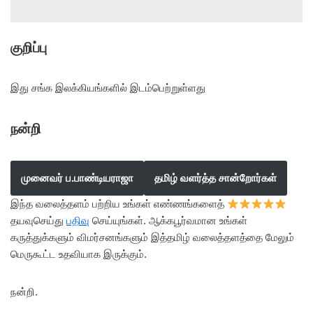
குறிப்பு
இது சங்க இலக்கியங்களில் இடம்பெற்றுள்ளது
நன்றி
முனைவர் ப.பாண்டியராஜா
தமிழ் வளர்த்த சான்றோர்கள்
இந்த வலைத்தளம் பற்றிய உங்கள் எண்ணங்களைத்
தயவுசெய்து
பதிவு
செய்யுங்கள். ஆக்கபூர்வமான உங்கள்
கருத்துக்களும் விமர்சனங்களும் இத்தமிழ் வலைத்தளத்தை மேலும்
மெருகூட்ட உதவியாக இருக்கும்.
நன்றி.