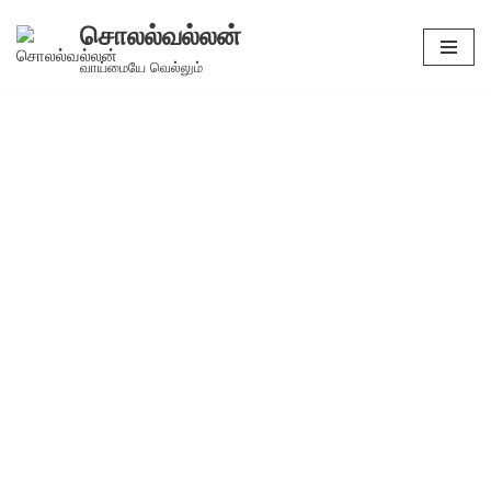
சொலல்வல்லன்
Skip
வாய்மையே வெல்லும்
to
content