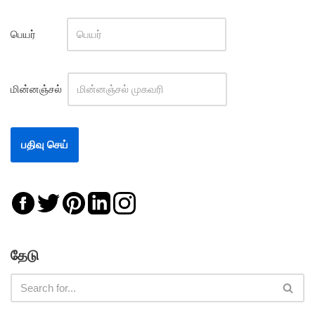
பெயர்
மின்னஞ்சல்
தேடு