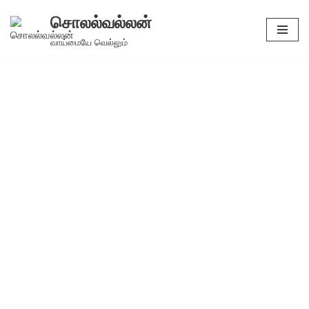
சொலல்வல்லன்
Skip
வாய்மையே வெல்லும்
to
content