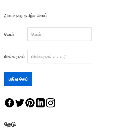
தினம் ஒரு தமிழ்ச் சொல்
பெயர்
மின்னஞ்சல்
தேடு