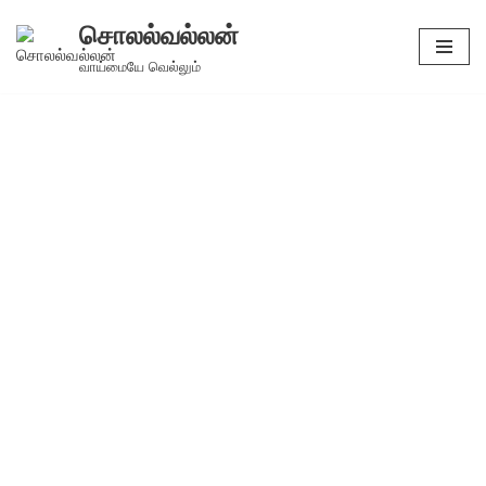
சொலல்வல்லன்
Skip
வாய்மையே வெல்லும்
to
content