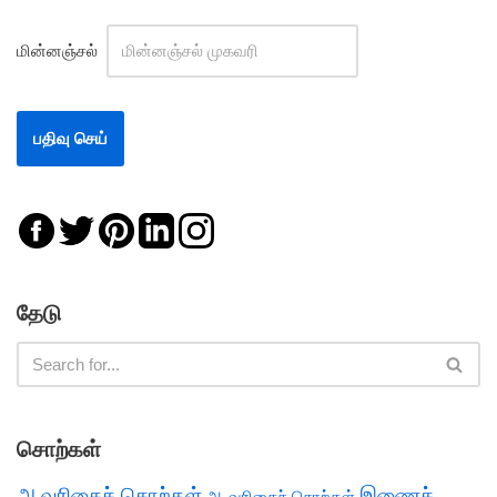
மின்னஞ்சல்
தேடு
சொற்கள்
அ வரிசைச் சொற்கள்
இணைச்