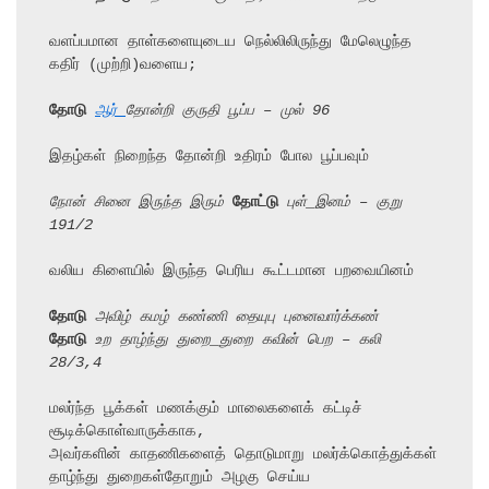
வளப்பமான தாள்களையுடைய நெல்லிலிருந்து மேலெழுந்த 
கதிர் (முற்றி)வளைய;

தோடு
ஆர் 
தோன்றி குருதி பூப்ப – முல் 96
இதழ்கள் நிறைந்த தோன்றி உதிரம் போல பூப்பவும்

நோன் சினை இருந்த இரும் 
தோட்டு
 புள்_இனம் – குறு 
191/2
வலிய கிளையில் இருந்த பெரிய கூட்டமான பறவையினம்

தோடு
 அவிழ் கமழ் கண்ணி தையுபு புனைவார்க்கண்
தோடு
 உற தாழ்ந்து துறை_துறை கவின் பெற – கலி 
28/3,4
மலர்ந்த பூக்கள் மணக்கும் மாலைகளைக் கட்டிச் 
சூடிக்கொள்வாருக்காக,

அவர்களின் காதணிகளைத் தொடுமாறு மலர்க்கொத்துக்கள் 
தாழ்ந்து துறைகள்தோறும் அழகு செய்ய