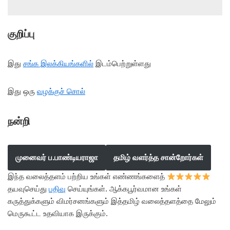
குறிப்பு
இது
சங்க இலக்கியங்களில்
இடம்பெற்றுள்ளது
இது ஒரு
வழக்குச் சொல்
நன்றி
முனைவர் ப.பாண்டியராஜா
தமிழ் வளர்த்த சான்றோர்கள்
இந்த வலைத்தளம் பற்றிய உங்கள் எண்ணங்களைத்
தயவுசெய்து
பதிவு
செய்யுங்கள். ஆக்கபூர்வமான உங்கள்
கருத்துக்களும் விமர்சனங்களும் இத்தமிழ் வலைத்தளத்தை மேலும்
மெருகூட்ட உதவியாக இருக்கும்.