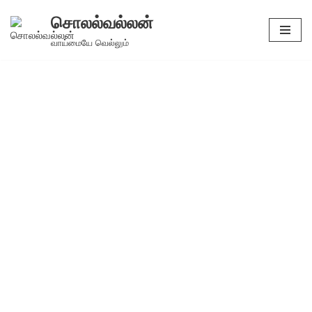
சொலல்வல்லன்
Skip
வாய்மையே வெல்லும்
to
content