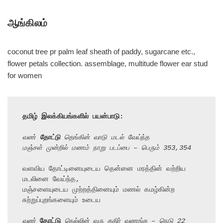
ஆங்கிலம்
coconut tree pr palm leaf sheath of paddy, sugarcane etc.,
flower petals collection. assemblage, multitude flower ear stud
for women
தமிழ் இலக்கியங்களில் பயன்பாடு:
வண் 
தோட்டு
 தெங்கின் வாடு மடல் வேய்ந்த
மஞ்சள் முன்றில் மணம் நாறு படப்பை – பெரும் 353,354
வளவிய தோட்டினையுடைய தென்னை மரத்தின் வற்றிய 
மடலினை வேய்ந்த,

மஞ்சளையுடைய முற்றத்தினையும் மணல் கமழ்கின்ற 
சுற்றுப்புறங்களையும் உடைய

வண் 
தோட்டு
 நெல்லின் வரு கதிர் வணங்க – நெடு 22