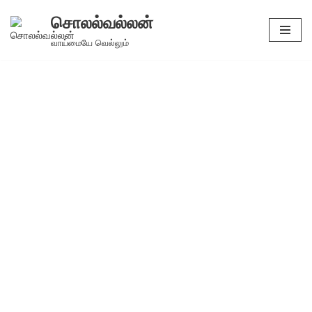
சொலல்வல்லன்
Skip
வாய்மையே வெல்லும்
to
content