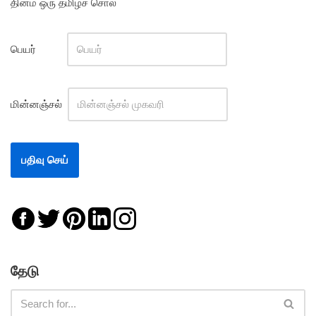
தினம் ஒரு தமிழ்ச் சொல்
பெயர்
மின்னஞ்சல்
தேடு