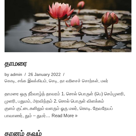
தாமரை
by
admin
26 January 2022
கொடி
,
சங்க இலக்கியம்
,
செடி
,
தா வரிசைச் சொற்கள்
,
மலர்
தாமரை ஒரு நீர்வாழ்த் தாவரம் 1. சொல் பொருள் (பெ) செம்முளரி,
முளரி, பதுமம், அரவிந்தம் 2. சொல் பொருள் விளக்கம்
குளம் குட்டைகளிலும் வளரும் ஓரு மலர், கொடி. தேவநேயப்
பாவாணர், தும் – துமர்…
Read More »
தானம் தவம்