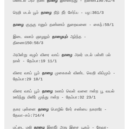
மிண்டல் அம் தண் 
தாழை
 இணைந்து - திணை150:61/4

நெறி மடல் பூம் 
தாழை
 நீடு நீர் சேர்ப்ப - பழ:361/3

தாழை
 குருகு ஈனும் தண்ணம் துறைவனை - கைந்:59/1

இடை எலாம் ஞாழலும் 
தாழையும்
 ஆர்ந்த - 
திணை150:58/3

அயின்று எழும் விரை வாய் 
தாழை
 அலர் மடல் பள்ளி பல் 
நாள் - தேம்பா:19 11/1

விரை வாய் பூம் 
தாழை
 முகைகள் விண்ட வெறி விம்மும் - 
தேம்பா:29 18/1

விரை வாய் பூம் 
தாழை
 உலாம் வெள் வளை ஈன்ற பூ வயல் 
ஊர்ந்து மிளிர் முத்து ஈன்ற - தேம்பா:32 23/1

தகர புன்னை 
தாழை
 பொழில் சேர் சண்பை நகராரே - 
தேவா-சம்:714/4

மட்டை மலி 
தாழை
 இளநீர் அது இசை பூகம் - தேவா-