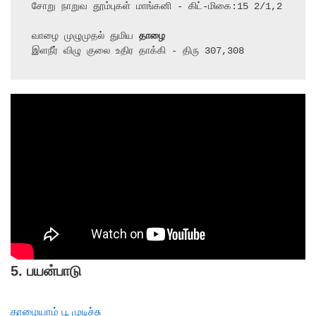
சோறு நாறுவ தூம்புகள் மாங்கனி - கிட்-மிகை:15 2/1,2

வாழை முழுமுதல் துமிய 
தாழை
இளநீர் விழு குலை உதிர தாக்கி - திரு 307,308
5.
பயன்பாடு
தாழையாம் பூ முடிச்சு