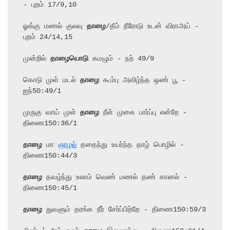
- புறம் 17/9,10

ஓங்கு மணல் குலவு 
தாழை
/தீம் நீரோடு உடன் விராஅய் - 
புறம் 24/14,15

முன்றில் 
தாழையொடு
 கமழும் - நற் 49/9

கொடு முள் மடல் 
தாழை
 கூம்பு அவிழ்ந்த ஒண் பூ - 
ஐந்50:49/1

முருகு வாய் முள் 
தாழை
 நீள் முகை பார்ப்பு என்றே - 
திணை150:36/1

தாழை
 மா 
ஞாழல்
 ததைந்து உயர்ந்த தாழ் பொழில் - 
திணை150:44/3

தாழை
 தவழ்ந்து உலாம் வெண் மணல் தண் கானல் - 
திணை150:45/1

தாழை
 துவளும் தரங்க நீர் சேர்ப்பிற்றே - திணை150:59/3
