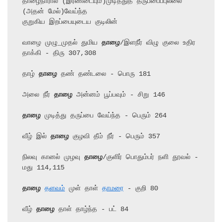
தாழைநாரால் (இரண்டையும்)முடித்துத் தருப்பைப்புல்லை 
(அதன் மேல்)வேய்ந்த

குறுகிய இறப்பையுடைய குடிலின்

வாழை முழு_முதல் துமிய 
தாழை
/இளநீர் விழு குலை உதிர 
தாக்கி - திரு 307,308

தாழ் 
தாழை
 தண் தண்டலை - பொரு 181

அலை நீர் 
தாழை
 அன்னம் பூப்பவும் - சிறு 146

தாழை
 முடித்து தருப்பை வேய்ந்த - பெரும் 264

வீழ் இல் 
தாழை
 குழவி தீம் நீர் - பெரும் 357

நிலவு கானல் முழவு 
தாழை
/குளிர் பொதும்பர் நளி தூவல் - 
மது 114,115

தாழை
தளவம்
 முள் தாள் 
தாமரை
 - குறி 80

வீழ் 
தாழை
 தாள் தாழ்ந்த - பட் 84
