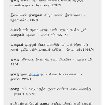
தாழை
 வாழை அம் தண்டால் செரு செய்து தருக்கு 
வாஞ்சியத்துள் - தேவா-சுந்:779/3

இலை வளர் 
தாழைகள்
 விம்மு கானல் இராமேச்சுரம் - 
தேவா-சம்:2900/3

அள்ளல் கார் ஆமை அகடு வான் மதியம் ஏய்க்க முள் 
தாழைகள்
 ஆனை - தேவா-சம்:4079/3

தாழையும்
 ஞாழலும் நீடிய கானலின் நள் அல் இசை புள் 
இனம் துயில் பயில் தருமபுரம் பதியே - தேவா-சம்:1464/4

தாழை
 பறித்தவா தோள்_நோக்கம் ஆடாமோ - திருவா:15 
13/4

தாழை
 தண் 
ஆம்பல்
 தடம் பெரும் பொய்கைவாய் - 
நாலாயி:220/1

தாழை
 மடல் ஊடு உரிஞ்சி தவள வண்ண பொடி அணிந்து 
- நாலாயி:407/3

மடல் எடுத்த நெடும் 
தாழை
 மருங்கு எல்லாம் வளர் பவளம் 