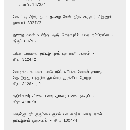
- நாலாயி:1673/1

கொக்கு அலர் தடம் 
தாழை
 வேலி திருக்குருகூர்-அதனுள் - 
நாலாயி:3337/3

தாழை
 வான் உயர்ந்து ஆடு செந்தூரில் உறை தம்பிரானே - 
திருப்:80/16

பதிக மாதளை 
தாழை
 முள் புற கனி பனசம் - 
சீறா:3124/2

வெடித்த தாமரை மலரொடும் விரிந்த வெண் 
தாழை
தொடுத்து பந்தரில் துயல்வர தூக்கிய தோற்றம் - 
சீறா:3128/1,2

தறித்தனர் சினை பலவு 
தாழை
 பனை சூதம் - 
சீறா:4130/3

தெள்ளு நீர் குரும்பை குலம் பல சுமந்த செறி திரள் 
தாழைகள்
 ஒரு-பால் - சீறா:1004/4
