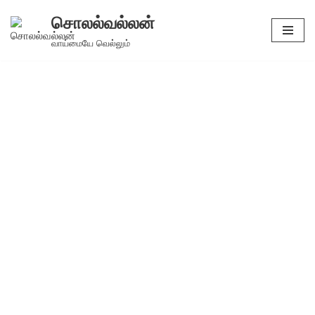
சொலல்வல்லன்
Skip
வாய்மையே வெல்லும்
to
content