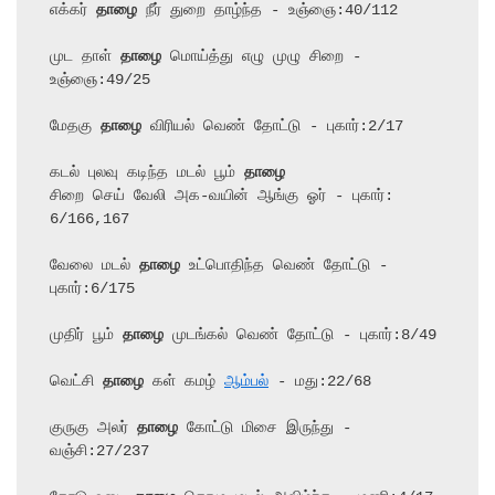
எக்கர் 
தாழை
 நீர் துறை தாழ்ந்த - உஞ்ஞை:40/112

முட தாள் 
தாழை
 மொய்த்து எழு முழு சிறை - 
உஞ்ஞை:49/25

மேதகு 
தாழை
 விரியல் வெண் தோட்டு - புகார்:2/17

கடல் புலவு கடிந்த மடல் பூம் 
தாழை
சிறை செய் வேலி அக-வயின் ஆங்கு ஓர் - புகார்: 
6/166,167

வேலை மடல் 
தாழை
 உட்பொதிந்த வெண் தோட்டு - 
புகார்:6/175

முதிர் பூம் 
தாழை
 முடங்கல் வெண் தோட்டு - புகார்:8/49

வெட்சி 
தாழை
 கள் கமழ் 
ஆம்பல்
 - மது:22/68

குருகு அலர் 
தாழை
 கோட்டு மிசை இருந்து - 
வஞ்சி:27/237
