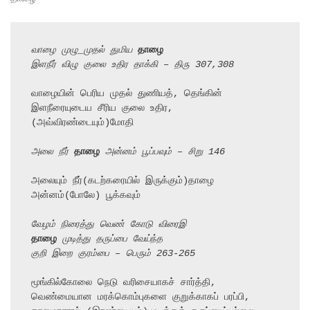
வாழை முழு_முதல் துமிய 
தாழை
இளநீர் விழு குலை உதிர தாக்கி – திரு 307,308
வாழையின் பெரிய முதல் துணியத், தெங்கின்

இளநீரையுடைய சீரிய குலை உதிர, 
(அவ்விரண்டையும்)மோதி

அலை நீர் 
தாழை
 அன்னம் பூப்பவும் – சிறு 146
அலையும் நீர்(கடற்கரையில் இருக்கும்)தாழை 
அன்னம்(போலே) பூக்கவும்

வேழம் நிரைத்து வெண் கோடு விரைஇ
தாழை
 முடித்து தருப்பை வேய்ந்த
குறி இறை குரம்பை – பெரும் 263-265
மூங்கில்கோலை நெடு வரிசையாகச் சார்த்தி, 
வெண்மையான மரக்கொம்புகளை குறுக்காகப் பரப்பி,
