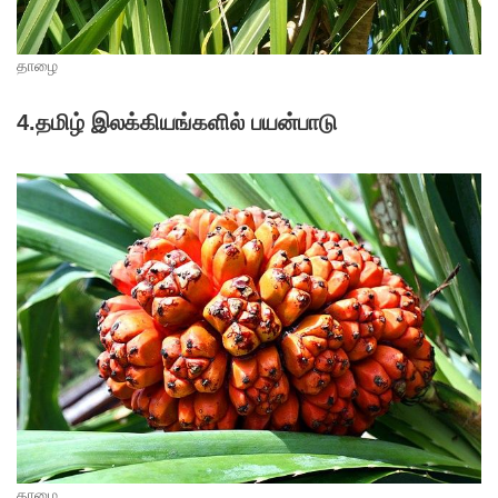
தாழை
4.
தமிழ் இலக்கியங்களில் பயன்பாடு
தாழை