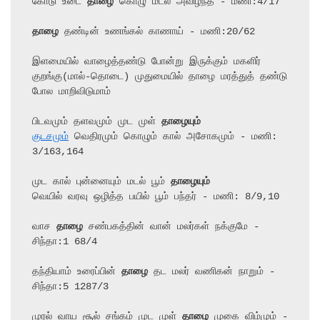
கோடு உடை 
தாழை
 கொழு மடல் அவிழ்ந்த - மணி:4/17

தாழை
 தண்டின் உணங்கல் காணாய் - மணி:20/62

இளமையில் வாழைத்தண்டு போன்று இருக்கும் மகளிர் 
குறங்கு(மால்-தொடை) முதுமையில் தாழை மரத்துத் தண்டு 
போல மாறிவிடுமாம்

பிடவமும் தளவமும் முட முள் 
தாழையும்
குடசமும்
 வெதிரமும் கொழும் கால் அசோகமும் - மணி: 
3/163,164

முட கால் புன்னையும் மடல் பூம் 
தாழையும்
வெயில் வரவு ஒழித்த பயில் பூம் பந்தர் - மணி: 8/9,10

வாச 
தாழை
 சண்பகத்தின் வான் மலர்கள் நக்குமே - 
சிந்தா:1 68/4

தந்தியாம் உரைப்பின் 
தாழை
 தட மலர் வணிகன் நாறும் - 
சிந்தா:5 1287/3

முரல் வாய சூல் சங்கம் முட முள் 
தாழை
 முகை விம்மும் - 