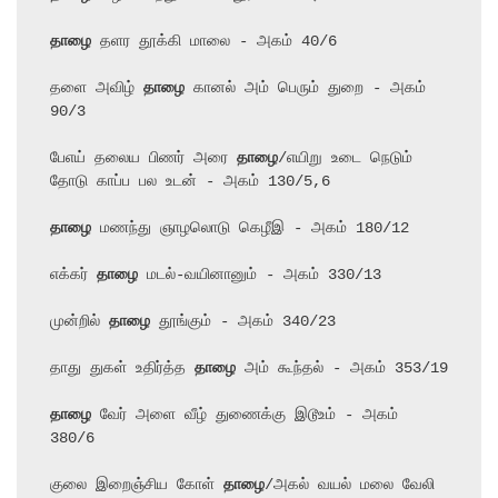
தாழை
 தளர தூக்கி மாலை - அகம் 40/6

தளை அவிழ் 
தாழை
 கானல் அம் பெரும் துறை - அகம் 
90/3

பேஎய் தலைய பிணர் அரை 
தாழை
/எயிறு உடை நெடும் 
தோடு காப்ப பல உடன் - அகம் 130/5,6

தாழை
 மணந்து ஞாழலொடு கெழீஇ - அகம் 180/12

எக்கர் 
தாழை
 மடல்-வயினானும் - அகம் 330/13

முன்றில் 
தாழை
 தூங்கும் - அகம் 340/23

தாது துகள் உதிர்த்த 
தாழை
 அம் கூந்தல் - அகம் 353/19

தாழை
 வேர் அளை வீழ் துணைக்கு இடூஉம் - அகம் 
380/6

குலை இறைஞ்சிய கோள் 
தாழை
/அகல் வயல் மலை வேலி 