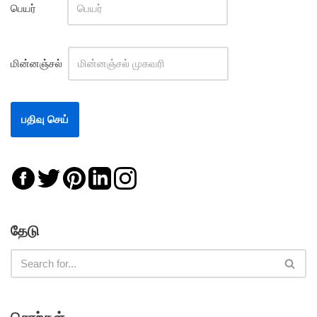
பெயர்
மின்னஞ்சல்
தேடு