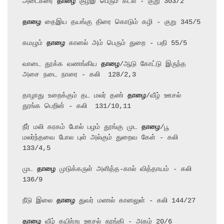
அடைகரை 
தாழை
 குழீஇ பெரும் கடல் - குறு 303/2

தாழை
 தைஇய தயங்கு திரை கொடும் கழி - குறு 345/5

கமழும் 
தாழை
 கானல் அம் பெரும் துறை - பதி 55/5

வாடை தூக்க வணங்கிய 
தாழை
/ஆடு கோட்டு இருந்த 
அசை நடை நாரை - கலி  128/2,3

தாழாது உறைக்கும் தட மலர் தண் 
தாழை
/வீழ் ஊசல் 
தூங்க பெறின் - கலி  131/10,11

நீர் மலி கரகம் போல் பழம் தூங்கு முட 
தாழை
/பூ 
மலர்ந்தவை போல புள் அல்கும் துறைவ கேள் - கலி  
133/4,5

முட 
தாழை
 முடுக்கருள் அளித்த-கால் வித்தாயம் - கலி 
136/9

நீடு இலை 
தாழை
 துவர் மணல் கானலுள் - கலி 144/27

தாழை
 வீழ் கயிற்று ஊசல் தூங்கி - அகம் 20/6
